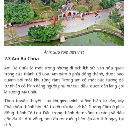
Ảnh: Sưu tầm Internet
2.3 Am Bà Chúa
Am Bà Chúa là một trong những di tích lịch sử, văn hóa quan
trọng của thành Cổ Loa. Am nằm ở phía đông thành, được bao
quanh bởi một khu rừng rậm. Trong am có một bức tượng đá
tự nhiên có hình dáng người phụ nữ cụt đầu, được dân làng gọi
là tượng Mỵ Châu.
Theo truyền thuyết, sau khi gieo mình xuống biển tự vẫn, Mỵ
Châu hóa thành hòn đá to rồi trôi dạt về bãi Đường Cấm ở phía
đông thành Cổ Loa. Dân trong thành đem võng ra cáng về đến
gốc đa thì đứt võng, hòn đá rơi xuống bèn lập am thờ ngay tại
chỗ.