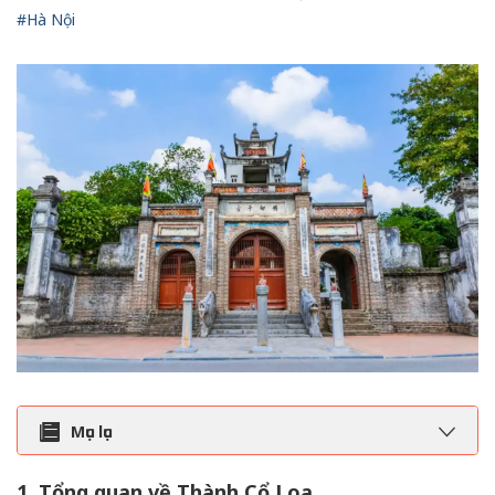
#Hà Nội
Mục lục
1. Tổng quan về Thành Cổ Loa