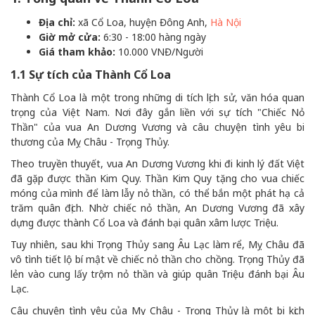
Địa chỉ:
xã Cổ Loa, huyện Đông Anh,
Hà Nội
Giờ mở cửa:
6:30 - 18:00 hàng ngày
Giá tham khảo:
10.000 VNĐ/Người
1.1 Sự tích của Thành Cổ Loa
Thành Cổ Loa là một trong những di tích lịch sử, văn hóa quan
trọng của Việt Nam. Nơi đây gắn liền với sự tích "Chiếc Nỏ
Thần" của vua An Dương Vương và câu chuyện tình yêu bi
thương của Mỵ Châu - Trọng Thủy.
Theo truyền thuyết, vua An Dương Vương khi đi kinh lý đất Việt
đã gặp được thần Kim Quy. Thần Kim Quy tặng cho vua chiếc
móng của mình để làm lẫy nỏ thần, có thể bắn một phát hạ cả
trăm quân địch. Nhờ chiếc nỏ thần, An Dương Vương đã xây
dựng được thành Cổ Loa và đánh bại quân xâm lược Triệu.
Tuy nhiên, sau khi Trọng Thủy sang Âu Lạc làm rể, Mỵ Châu đã
vô tình tiết lộ bí mật về chiếc nỏ thần cho chồng. Trọng Thủy đã
lẻn vào cung lấy trộm nỏ thần và giúp quân Triệu đánh bại Âu
Lạc.
Câu chuyện tình yêu của Mỵ Châu - Trọng Thủy là một bi kịch