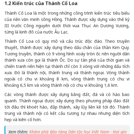
1.2 Kiến trúc của Thành Cổ Loa
Thành Cổ Loa là một trong những công trình kiến trúc tiêu biểu
của nền văn minh sông Hồng. Thành được xây dựng vào thế kỷ
III trước Công nguyên dưới thời vua Thục An Dương Vương,
từng là kinh đô của nước Âu Lạc.
Thành Cổ Loa có quy mô và cấu trúc độc đáo. Theo truyền
thuyết, thành được xây dựng theo dấu chân của thần Kim Quy.
Tương truyền, thành có 9 vòng hình xoáy tròn ốc nên người dân
thành xưa còn gọi là thành Ốc. Do sự tàn phá của thời gian và
chiến tranh nên hiện tại thành chỉ còn 3 vòng với những dấu tích
xưa. Đó là thành nội, thành trung và thành ngoại. Vòng thành
ngoài có chu vi khoảng 8 km, vòng thành trung có chu vi
khoảng 6,5 km và vòng thành nội có chu vi khoảng 1,6 km.
Các vòng thành được xây dựng bằng đất, đá và có hào bao
quanh. Thành ngoại được xây dựng theo phương pháp đào đất
tới đâu thì khoét hào, đắp thành, xây lũy liền kề tới đó. Thành
trung và thành nội có kết cấu tương tự nhau nhưng diện tích
hẹp và kiên cố hơn.
Xem thêm:
Khám phá Bảo tàng Dân tộc học Việt Nam - Nơi gìn