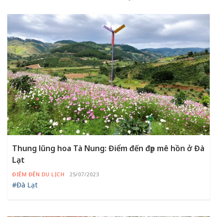
Thung lũng hoa Tà Nung: Điểm đến đẹp mê hồn ở Đà
Lạt
ĐIỂM ĐẾN DU LỊCH
25/07/2023
#Đà Lạt