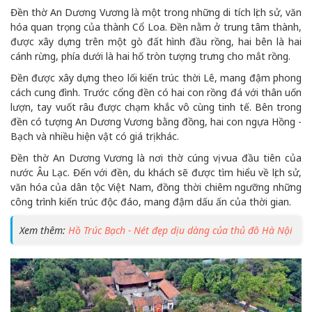
Đền thờ An Dương Vương là một trong những di tích lịch sử, văn
hóa quan trọng của thành Cổ Loa. Đền nằm ở trung tâm thành,
được xây dựng trên một gò đất hình đầu rồng, hai bên là hai
cánh rừng, phía dưới là hai hố tròn tượng trưng cho mắt rồng.
Đền được xây dựng theo lối kiến trúc thời Lê, mang đậm phong
cách cung đình. Trước cổng đền có hai con rồng đá với thân uốn
lượn, tay vuốt râu được chạm khắc vô cùng tinh tế. Bên trong
đền có tượng An Dương Vương bằng đồng, hai con ngựa Hồng -
Bạch và nhiều hiện vật có giá trị khác.
Đền thờ An Dương Vương là nơi thờ cúng vị vua đầu tiên của
nước Âu Lạc. Đến với đền, du khách sẽ được tìm hiểu về lịch sử,
văn hóa của dân tộc Việt Nam, đồng thời chiêm ngưỡng những
công trình kiến trúc độc đáo, mang đậm dấu ấn của thời gian.
Xem thêm:
Hồ Trúc Bạch - Nét đẹp dịu dàng của thủ đô Hà Nội