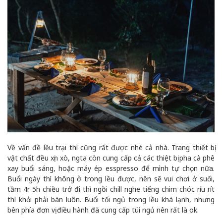
Về vấn đề lều trại thì cũng rất được nhé cả nhà. Trang thiết bị
vật chất đều xịn xò, ngta còn cung cấp cả các thiệt bị pha cà phê
xay buổi sáng, hoặc máy ép esspresso để mình tự chọn nữa.
Buổi ngày thì không ở trong lều được, nên sẽ vui chơi ở suối,
tầm 4r 5h chiều trở đi thì ngồi chill nghe tiếng chim chóc ríu rít
thì khỏi phải bàn luôn. Buổi tối ngủ trong lều khá lạnh, nhưng
bên phía đơn vị điều hành đã cung cấp túi ngủ nên rất là ok.