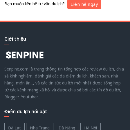
Bạn muốn liên hệ tư vấn du lịch?
Liên hệ ngay
Giới thiệu
Senpine.com là trang thông tin tổng hợp các review du lịch, chia
sẻ kinh nghiệm, đánh giá các địa điểm du lịch, khách sạn, nhà
hàng, món ăn..., và các tin tức du lịch mới nhất được tổng hợp
từ các kênh mạng xã hội và được chia sẻ bởi các tín đồ du lịch,
Blogger, Youtuber...
Điểm du lịch nổi bật
Đà Lạt
Nha Trang
Đà Nẵng
Hà Nội