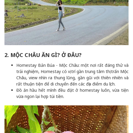
2. MỘC CHÂU ĂN GÌ? Ở ĐÂU?
Homestay Bản Búa - Mộc Châu: một nơi rất đáng thử và
trải nghiệm, Homestay có vị trí gần trung tâm thị trấn Mộc
Châu, view nhìn ra thung lũng, gần gũi với thiên nhiên và
rất thuận tiện để di chuyển đến các địa điểm du lịch.
Đồ ăn hầu hết mình đều đặt ở homestay luôn, vừa tiện
vừa ngon lại hợp túi tiền.