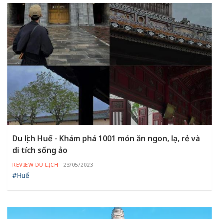
Du lịch Huế - Khám phá 1001 món ăn ngon, lạ, rẻ và
di tích sống ảo
REVIEW DU LỊCH
23/05/2023
#Huế