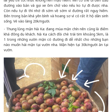
lái yếu thì tốt nhất không nên mạo hiểm. Mn có thể đi đến đầu
đường vào bản và gọi xe ôm chở vào nếu ko tự đi được nha.
Còn nếu tự đi thì nhớ đi sớm về sớm vì đường rất nguy hiểm.
Bên trong bản khá yên bình và hoang sơ vì có rất ít hộ dân sinh
sống. Vé vào làng 20k/người.
- Thung lũng mận Nà Ka: đang mùa mận chín nên cũng là điểm
khá đông du khách. Nà Ka cách đồi chè trái tim khoảng 5km, là
1 trong những vườn mận có đường đi dễ nhất cho những bạn
nào muốn hái mận tại vườn nha. Mận hiện tại 30k/người ăn tại
vườn.