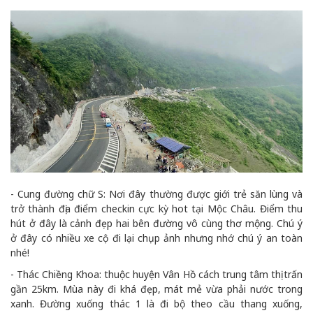
- Cung đường chữ S: Nơi đây thường được giới trẻ săn lùng và
trở thành địa điểm checkin cực kỳ hot tại Mộc Châu. Điểm thu
hút ở đây là cảnh đẹp hai bên đường vô cùng thơ mộng. Chú ý
ở đây có nhiều xe cộ đi lại chụp ảnh nhưng nhớ chú ý an toàn
nhé!
- Thác Chiềng Khoa: thuộc huyện Vân Hồ cách trung tâm thị trấn
gần 25km. Mùa này đi khá đẹp, mát mẻ vừa phải nước trong
xanh. Đường xuống thác 1 là đi bộ theo cầu thang xuống,