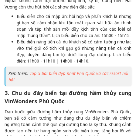
Ngoài khung cảnh đại dương lung linh, kỳ bí, Cung điện Hải
Vương còn thu hút bởi các show diễn đặc sắc:
Biểu diễn cho cá mập ăn: hồi hộp và phấn khích là những
gì bạn sẽ cảm nhận khi tận mắt quan sát bữa ăn thịnh
soạn và tập tính săn mồi đầy kịch tính của các loài cá
mập “hung thần”. Lịch biểu diễn cho cá ăn: 15h00 - 15h15.
Biểu diễn nàng tiên cá: du khách sẽ có cảm tưởng như lạc
vào thế giới cổ tích khi gặp gỡ những nàng tiên cá xinh
đẹp, duyên dáng bơi lội dưới lòng đại dương. Lịch biểu
diễn: 11h00 - 11h10 | 14h00 - 14h10.
Xem thêm:
Top 5 bãi biển đẹp nhất Phú Quốc và các resort nổi
bật
3. Chu du đáy biển tại đường hầm thủy cung
VinWonders Phú Quốc
Dạo bước giữa đường hầm thủy cung VinWonders Phú Quốc,
bạn sẽ có cảm tưởng như đang chu du đáy biển và chiêm
ngưỡng toàn cảnh thế giới đại dương bao la kỳ thú. Khung cảnh
được tạo nên từ hàng ngàn sinh vật biển tung tăng bơi lội với