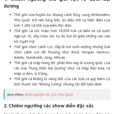
dương
Thế giới sứa huyền ảo: khung cảnh thủy cung VinWonders
Phú Quốc trở nên lung linh, ảo diệu bởi sự hiện diện của
hơn 1.260 cá thể sứa biển độc đáo.
Thế giới cá sắc màu: hơn 18.000 loài cá biển và cá nước
ngọt rực rỡ, đầy màu sắc tự do bơi lội giữa những rạn san
hô tuyệt mỹ.
Thế giới chim cánh cụt: đây là nơi nuôi dưỡng những loài
chim cánh cụt dễ thương như: Rock Hooper, Gentoo,
Adelie, Humboldt, King, African.
Thế giới cá mập hung dữ: phân khu này là vương quốc của
các loài “hung thần đại dương” như: cá mập đầu búa, cá
mập vi đen, vi trắng,…
Thế giới cá khổng lồ: vùng đất của các loài cá quý hiếm có
kích thước lớn “không tưởng” nhưng rất đỗi hiền lành.
Xem thêm:
Kinh nghiệm du lịch Phú Quốc
2. Chiêm ngưỡng các show diễn đặc sắc