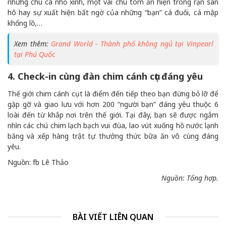
những chú cá nhỏ xinh, một vài chú tôm ẩn hiện trong rạn san
hô hay sự xuất hiện bất ngờ của những “bạn” cá đuối, cá mập
khổng lồ,…
Xem thêm:
Grand World - Thành phố không ngủ tại Vinpearl
tại Phú Quốc
4. Check-in cùng đàn chim cánh cụt đáng yêu
Thế giới chim cánh cụt là điểm đến tiếp theo bạn đừng bỏ lỡ để
gặp gỡ và giao lưu với hơn 200 “người bạn” đáng yêu thuộc 6
loài đến từ khắp nơi trên thế giới. Tại đây, bạn sẽ được ngắm
nhìn các chú chim lạch bạch vui đùa, lao vút xuống hồ nước lạnh
băng và xếp hàng trật tự thưởng thức bữa ăn vô cùng đáng
yêu.
Nguồn: fb Lê Thảo
Nguồn: Tổng hợp.
BÀI VIẾT LIÊN QUAN