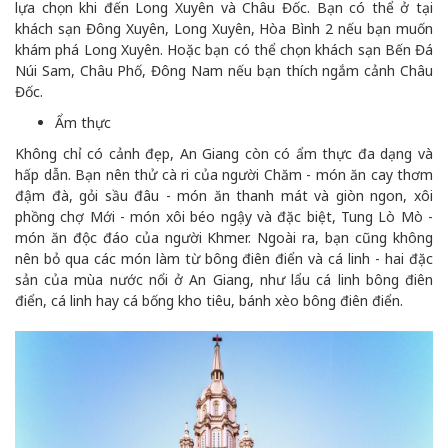
lựa chọn khi đến Long Xuyên và Châu Đốc. Bạn có thể ở tại
khách sạn Đông Xuyên, Long Xuyên, Hòa Bình 2 nếu bạn muốn
khám phá Long Xuyên. Hoặc bạn có thể chọn khách sạn Bến Đá
Núi Sam, Châu Phố, Đông Nam nếu bạn thích ngắm cảnh Châu
Đốc.
Ẩm thực
Không chỉ có cảnh đẹp, An Giang còn có ẩm thực đa dạng và
hấp dẫn. Bạn nên thử cà ri của người Chăm - món ăn cay thơm
đậm đà, gỏi sầu đâu - món ăn thanh mát và giòn ngon, xôi
phồng chợ Mới - món xôi béo ngậy và đặc biệt, Tung Lò Mò -
món ăn độc đáo của người Khmer. Ngoài ra, bạn cũng không
nên bỏ qua các món làm từ bông điên điển và cá linh - hai đặc
sản của mùa nước nổi ở An Giang, như lẩu cá linh bông điên
điển, cá linh hay cá bống kho tiêu, bánh xèo bông điên điển.