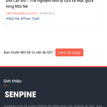
Đồi Cát Đỏ - Trải nghiệm mới lạ tựa sa mạc giữa
lòng Mũi Né
KINH NGHIỆM DU LỊCH
30/09/2023
#Mũi Né
#Phan Thiết
Bạn muốn liên hệ tư vấn du lịch?
Liên hệ ngay
Giới thiệu
Senpine.com là trang thông tin tổng hợp các review du lịch, chia