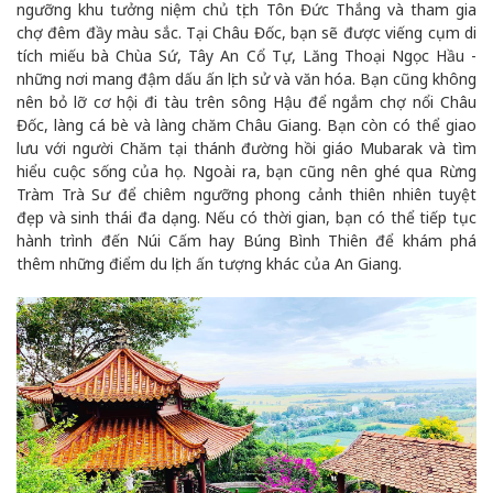
ngưỡng khu tưởng niệm chủ tịch Tôn Đức Thắng và tham gia
chợ đêm đầy màu sắc. Tại Châu Đốc, bạn sẽ được viếng cụm di
tích miếu bà Chùa Sứ, Tây An Cổ Tự, Lăng Thoại Ngọc Hầu -
những nơi mang đậm dấu ấn lịch sử và văn hóa. Bạn cũng không
nên bỏ lỡ cơ hội đi tàu trên sông Hậu để ngắm chợ nổi Châu
Đốc, làng cá bè và làng chăm Châu Giang. Bạn còn có thể giao
lưu với người Chăm tại thánh đường hồi giáo Mubarak và tìm
hiểu cuộc sống của họ. Ngoài ra, bạn cũng nên ghé qua Rừng
Tràm Trà Sư để chiêm ngưỡng phong cảnh thiên nhiên tuyệt
đẹp và sinh thái đa dạng. Nếu có thời gian, bạn có thể tiếp tục
hành trình đến Núi Cấm hay Búng Bình Thiên để khám phá
thêm những điểm du lịch ấn tượng khác của An Giang.