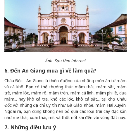
Ảnh: Sưu tầm internet
6. Đến An Giang mua gì về làm quà?
Châu Đốc - An Giang là thiên đường của những món ăn từ mắm
và cá khô. Bạn có thể thưởng thức mắm thái, mắm sặt, mắm
trê, mắm lóc, mắm rô, mắm trèn, mắm cá linh, mắm phi lê, dưa
mắm... hay khô cá tra, khô các lóc, khô cá sặt... tại chợ Châu
Đốc với những địa chỉ uy tín như Bà Giáo Khỏe, mắm Hai Xuyến.
Ngoài ra, bạn cũng không nên bỏ qua các loại trái cây đặc sản
như me thái, xoài thái, mít và thốt nốt khi đến với vùng đất này.
7. Những điều lưu ý