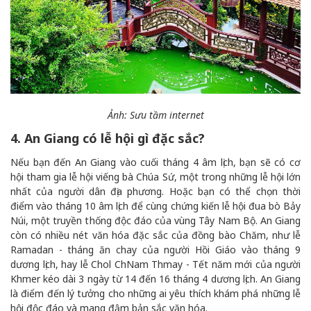
Ảnh: Sưu tầm internet
4. An Giang có lễ hội gì đặc sắc?
Nếu bạn đến An Giang vào cuối tháng 4 âm lịch, bạn sẽ có cơ
hội tham gia lễ hội viếng bà Chúa Sứ, một trong những lễ hội lớn
nhất của người dân địa phương. Hoặc bạn có thể chọn thời
điểm vào tháng 10 âm lịch để cùng chứng kiến lễ hội đua bò Bảy
Núi, một truyền thống độc đáo của vùng Tây Nam Bộ. An Giang
còn có nhiều nét văn hóa đặc sắc của đồng bào Chăm, như lễ
Ramadan - tháng ăn chay của người Hồi Giáo vào tháng 9
dương lịch, hay lễ Chol ChNam Thmay - Tết năm mới của người
Khmer kéo dài 3 ngày từ 14 đến 16 tháng 4 dương lịch. An Giang
là điểm đến lý tưởng cho những ai yêu thích khám phá những lễ
hội độc đáo và mang đậm bản sắc văn hóa.