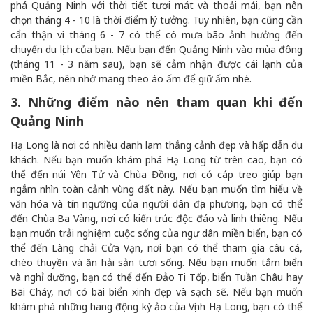
phá Quảng Ninh với thời tiết tươi mát và thoải mái, bạn nên
chọn tháng 4 - 10 là thời điểm lý tưởng. Tuy nhiên, bạn cũng cần
cẩn thận vì tháng 6 - 7 có thể có mưa bão ảnh hưởng đến
chuyến du lịch của bạn. Nếu bạn đến Quảng Ninh vào mùa đông
(tháng 11 - 3 năm sau), bạn sẽ cảm nhận được cái lạnh của
miền Bắc, nên nhớ mang theo áo ấm để giữ ấm nhé.
3. Những điểm nào nên tham quan khi đến
Quảng Ninh
Hạ Long là nơi có nhiều danh lam thắng cảnh đẹp và hấp dẫn du
khách. Nếu bạn muốn khám phá Hạ Long từ trên cao, bạn có
thể đến núi Yên Tử và Chùa Đồng, nơi có cáp treo giúp bạn
ngắm nhìn toàn cảnh vùng đất này. Nếu bạn muốn tìm hiểu về
văn hóa và tín ngưỡng của người dân địa phương, bạn có thể
đến Chùa Ba Vàng, nơi có kiến trúc độc đáo và linh thiêng. Nếu
bạn muốn trải nghiệm cuộc sống của ngư dân miền biển, bạn có
thể đến Làng chải Cửa Vạn, nơi bạn có thể tham gia câu cá,
chèo thuyền và ăn hải sản tươi sống. Nếu bạn muốn tắm biển
và nghỉ dưỡng, bạn có thể đến Đảo Ti Tốp, biển Tuần Châu hay
Bãi Cháy, nơi có bãi biển xinh đẹp và sạch sẽ. Nếu bạn muốn
khám phá những hang động kỳ ảo của Vịnh Hạ Long, bạn có thể