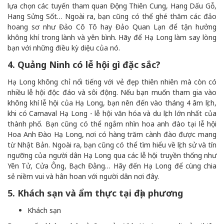
lựa chọn các tuyến tham quan Động Thiên Cung, Hang Dấu Gỗ,
Hang Sửng Sốt… Ngoài ra, bạn cũng có thể ghé thăm các đảo
hoang sơ như Đảo Cô Tô hay Đảo Quan Lạn để tận hưởng
không khí trong lành và yên bình. Hãy để Hạ Long làm say lòng
bạn với những điều kỳ diệu của nó.
4. Quảng Ninh có lễ hội gì đặc sắc?
Hạ Long không chỉ nổi tiếng với vẻ đẹp thiên nhiên mà còn có
nhiều lễ hội độc đáo và sôi động. Nếu bạn muốn tham gia vào
không khí lễ hội của Hạ Long, bạn nên đến vào tháng 4 âm lịch,
khi có Carnaval Hạ Long - lễ hội văn hóa và du lịch lớn nhất của
thành phố. Bạn cũng có thể ngắm nhìn hoa anh đào tại lễ hội
Hoa Anh Đào Hạ Long, nơi có hàng trăm cành đào được mang
từ Nhật Bản. Ngoài ra, bạn cũng có thể tìm hiểu về lịch sử và tín
ngưỡng của người dân Hạ Long qua các lễ hội truyền thống như
Yên Tử, Cửa Ông, Bạch Đằng… Hãy đến Hạ Long để cùng chia
sẻ niềm vui và hân hoan với người dân nơi đây.
5. Khách sạn và ẩm thực tại địa phương
Khách sạn