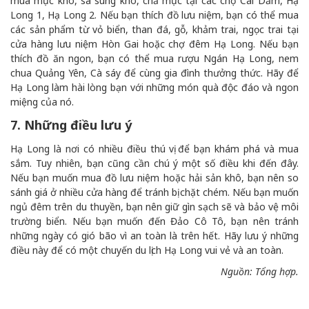
mua mực khô, sá sùng khô, chả mực tại các chợ Cái Dăm, Hạ
Long 1, Hạ Long 2. Nếu bạn thích đồ lưu niệm, bạn có thể mua
các sản phẩm từ vỏ biển, than đá, gỗ, khảm trai, ngọc trai tại
cửa hàng lưu niệm Hòn Gai hoặc chợ đêm Hạ Long. Nếu bạn
thích đồ ăn ngon, bạn có thể mua rượu Ngán Hạ Long, nem
chua Quảng Yên, Cà sáy để cùng gia đình thưởng thức. Hãy để
Hạ Long làm hài lòng bạn với những món quà độc đáo và ngon
miệng của nó.
7. Những điều lưu ý
Hạ Long là nơi có nhiều điều thú vị để bạn khám phá và mua
sắm. Tuy nhiên, bạn cũng cần chú ý một số điều khi đến đây.
Nếu bạn muốn mua đồ lưu niệm hoặc hải sản khô, bạn nên so
sánh giá ở nhiều cửa hàng để tránh bị chặt chém. Nếu bạn muốn
ngủ đêm trên du thuyền, bạn nên giữ gìn sạch sẽ và bảo vệ môi
trường biển. Nếu bạn muốn đến Đảo Cô Tô, bạn nên tránh
những ngày có gió bão vì an toàn là trên hết. Hãy lưu ý những
điều này để có một chuyến du lịch Hạ Long vui vẻ và an toàn.
Nguồn: Tổng hợp.