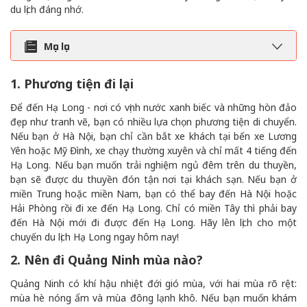
du lịch đáng nhớ.
Mục lục
1. Phương tiện đi lại
Để đến Hạ Long - nơi có vịnh nước xanh biếc và những hòn đảo
đẹp như tranh vẽ, bạn có nhiều lựa chọn phương tiện di chuyển.
Nếu bạn ở Hà Nội, bạn chỉ cần bắt xe khách tại bến xe Lương
Yên hoặc Mỹ Đình, xe chạy thường xuyên và chỉ mất 4 tiếng đến
Hạ Long. Nếu bạn muốn trải nghiệm ngủ đêm trên du thuyền,
bạn sẽ được du thuyền đón tận nơi tại khách sạn. Nếu bạn ở
miền Trung hoặc miền Nam, bạn có thể bay đến Hà Nội hoặc
Hải Phòng rồi đi xe đến Hạ Long. Chỉ có miền Tây thì phải bay
đến Hà Nội mới đi được đến Hạ Long. Hãy lên lịch cho một
chuyến du lịch Hạ Long ngay hôm nay!
2. Nên đi Quảng Ninh mùa nào?
Quảng Ninh có khí hậu nhiệt đới gió mùa, với hai mùa rõ rệt:
mùa hè nóng ẩm và mùa đông lạnh khô. Nếu bạn muốn khám