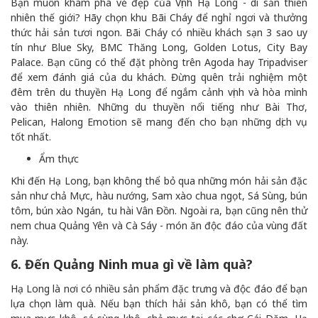
Bạn muốn khám phá vẻ đẹp của Vịnh Hạ Long - di sản thiên
nhiên thế giới? Hãy chọn khu Bãi Cháy để nghỉ ngơi và thưởng
thức hải sản tươi ngon. Bãi Cháy có nhiều khách sạn 3 sao uy
tín như Blue Sky, BMC Thăng Long, Golden Lotus, City Bay
Palace. Bạn cũng có thể đặt phòng trên Agoda hay Tripadviser
để xem đánh giá của du khách. Đừng quên trải nghiệm một
đêm trên du thuyền Hạ Long để ngắm cảnh vịnh và hòa mình
vào thiên nhiên. Những du thuyền nổi tiếng như Bài Thơ,
Pelican, Halong Emotion sẽ mang đến cho bạn những dịch vụ
tốt nhất.
Ẩm thực
Khi đến Hạ Long, bạn không thể bỏ qua những món hải sản đặc
sản như chả Mực, hàu nướng, Sam xào chua ngọt, Sá Sùng, bún
tôm, bún xào Ngán, tu hài Vân Đồn. Ngoài ra, bạn cũng nên thử
nem chua Quảng Yên và Cà Sáy - món ăn độc đáo của vùng đất
này.
6. Đến Quảng Ninh mua gì về làm quà?
Hạ Long là nơi có nhiều sản phẩm đặc trưng và độc đáo để bạn
lựa chọn làm quà. Nếu bạn thích hải sản khô, bạn có thể tìm