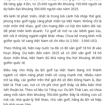
đã tăng gấp 4 lần, từ 25.000 người lên khoảng 100.000 người và
dự kiến đạt khoảng 300.000 người vào năm 2025.
Khi kinh tế phát triển, nhất là trong bối cảnh hội nhập thế giới,
phong trào golf ngày càng phát triển tại Việt Nam. Không chỉ là
một môn thể thao, golf còn mang đến cơ hội tìm kiếm đối tác
để phát triển kinh doanh. Từ golf sẽ mở ra các kênh giao lưu,
kết nối ở những ngành nghề khác nhau. Chưa kể trung bình mỗi
golfer quốc tế sang Việt Nam sẽ chi tiêu từ 2.500 - 3.000 USD.
Theo thống kê, hiện nay nước ta đã có 80 sân golf 18 hố đi vào
hoạt động. Dự kiến đến năm 2025 sẽ có 200 sân golf 18 hố
được triển khai, Việt Nam đủ khả năng thu hút khoảng 40.000
golfer quốc tế.
Điều này cho thấy du lịch golf tại Việt Nam đang trở thành
ngành có tiềm năng phát triển vô cùng mạnh mẽ. Nhiều năm
trở lại đây, các golfer trên thế giới đổ xô đến Đông Nam Á, đặc
biệt là Thái Lan, nơi có chi phí chơi golf thấp và điều kiện thời
tiết thuận lợi. Theo số liệu từ Tổng cục Du lịch Thái Lan, xứ chùa
vàng mỗi năm đón khoảng 700.000 golfer. Đây là những con số
mà các nhà quản lý thể thao, chủ sân golf, hãng du lịch và hiệp
hội phải quan tâm.