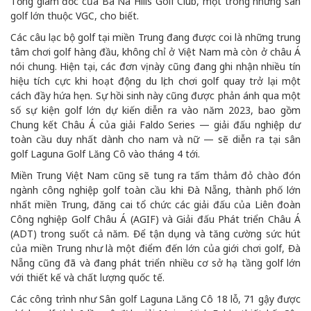
Tổng giám đốc của Ba Na Hills Golf Club, một trong những sân
golf lớn thuộc VGC, cho biết.
Các câu lạc bộ golf tại miền Trung đang được coi là những trung
tâm chơi golf hàng đầu, không chỉ ở Việt Nam mà còn ở châu Á
nói chung. Hiện tại, các đơn vị này cũng đang ghi nhận nhiều tín
hiệu tích cực khi hoạt động du lịch chơi golf quay trở lại một
cách đầy hứa hẹn. Sự hồi sinh này cũng được phản ánh qua một
số sự kiện golf lớn dự kiến diễn ra vào năm 2023, bao gồm
Chung kết Châu Á của giải Faldo Series — giải đấu nghiệp dư
toàn cầu duy nhất dành cho nam và nữ — sẽ diễn ra tại sân
golf Laguna Golf Lăng Cô vào tháng 4 tới.
Miền Trung Việt Nam cũng sẽ tung ra tấm thảm đỏ chào đón
ngành công nghiệp golf toàn cầu khi Đà Nẵng, thành phố lớn
nhất miền Trung, đăng cai tổ chức các giải đấu của Liên đoàn
Công nghiệp Golf Châu Á (AGIF) và Giải đấu Phát triển Châu Á
(ADT) trong suốt cả năm. Để tận dụng và tăng cường sức hút
của miền Trung như là một điểm đến lớn của giới chơi golf, Đà
Nẵng cũng đã và đang phát triển nhiều cơ sở hạ tầng golf lớn
với thiết kế và chất lượng quốc tế.
Các công trình như Sân golf Laguna Lăng Cô 18 lỗ, 71 gậy được