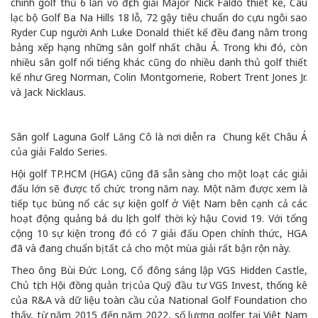
chính golf thủ 6 lần vô địch giải Major Nick Faldo thiết kế, Câu
lạc bộ Golf Ba Na Hills 18 lỗ, 72 gậy tiêu chuẩn do cựu ngôi sao
Ryder Cup người Anh Luke Donald thiết kế đều đang nằm trong
bảng xếp hạng những sân golf nhất châu Á. Trong khi đó, còn
nhiều sân golf nổi tiếng khác cũng do nhiều danh thủ golf thiết
kế như Greg Norman, Colin Montgomerie, Robert Trent Jones Jr.
và Jack Nicklaus.
Sân golf Laguna Golf Lăng Cô là nơi diễn ra Chung kết Châu Á
của giải Faldo Series.
Hội golf TP.HCM (HGA) cũng đã sẵn sàng cho một loạt các giải
đấu lớn sẽ được tổ chức trong năm nay. Một năm được xem là
tiếp tục bùng nổ các sự kiện golf ở Việt Nam bên cạnh cả các
hoạt động quảng bá du lịch golf thời kỳ hậu Covid 19. Với tổng
cộng 10 sự kiện trong đó có 7 giải đấu Open chính thức, HGA
đã và đang chuẩn bị tất cả cho một mùa giải rất bận rộn này.
Theo ông Bùi Đức Long, Cổ đông sáng lập VGS Hidden Castle,
Chủ tịch Hội đồng quản trị của Quỹ đầu tư VGS Invest, thống kê
của R&A và dữ liệu toàn cầu của National Golf Foundation cho
thấy, từ năm 2015 đến năm 2022, số lượng golfer tại Việt Nam