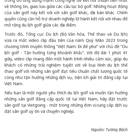
trong đó ứng dụng mạnh công nghệ để kết nối thuận tiện nhất
về thông tin, giao lưu giữa các câu lạc bộ golf. Những hoạt động
của sân golf này kết nối với sân golf khác, địa bàn khác. Chính
quyền cũng cần hỗ trợ doanh nghiệp lữ hành kết nối với nhau để
mở rộng du lịch golf giữa các địa điểm.
Trước đó, Tổng cục Du lịch (Bộ Văn hóa, Thể thao và Du lịch)
vừa ra mắt video clip đầu tiên của năm Quý Mão 2023 trong
chương trình truyền thông “Việt Nam: Đi để yêu!” với chủ đề “Du
lịch golf - Tận hưởng từng khoảnh khắc”. Với độ dài 1 phút 41
giây, video clip mang đến một hành trình nhiều cảm xúc, giúp du
khách có những trải nghiệm tuyệt vời về loại hình du lịch thể
thao golf với những sân golf đạt tiêu chuẩn chất lượng quốc tế
cũng như tận hưởng những dịch vụ, tiện ích giải trí đẳng cấp tại
Việt Nam.
Nếu bạn là một người yêu thích du lịch golf và muốn tận hưởng
những sân golf đẳng cấp quốc tế tại Việt Nam, hãy đặt trước
sân golf tại Vietgoing - một trong những đơn vị cung cấp dịch vụ
đặt sân golf uy tín và chuyên nghiệp.
Nguồn: Tường Bách