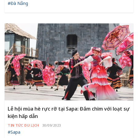
#Đà Nẵng
Lễ hội mùa hè rực rỡ tại Sapa: Đắm chìm với loạt sự
kiện hấp dẫn
TIN TỨC DU LỊCH
30/09/2023
#Sapa