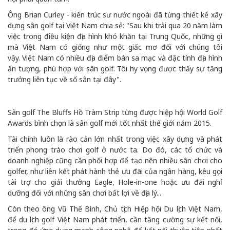
Ông Brian Curley - kiến trúc sư nước ngoài đã từng thiết kế xây
dựng sân golf tại Việt Nam chia sẻ: "Sau khi trải qua 20 năm làm
việc trong điều kiện địa hình khó khăn tại Trung Quốc, những gì
mà Việt Nam có giống như một giấc mơ đối với chúng tôi
vậy. Việt Nam có nhiều địa điểm bán sa mạc và đặc tính địa hình
ấn tượng, phù hợp với sân golf. Tôi hy vọng được thấy sự tăng
trưởng liên tục về số sân tại đây".
Sân golf The Bluffs Hồ Tràm Strip từng được hiệp hội World Golf
Awards bình chọn là sân golf mới tốt nhất thế giới năm 2015.
Tài chính luôn là rào cản lớn nhất trong việc xây dựng và phát
triển phong trào chơi golf ở nước ta. Do đó, các tổ chức và
doanh nghiệp cũng cần phối hợp để tạo nên nhiều sân chơi cho
golfer, như liên kết phát hành thẻ ưu đãi của ngân hàng, kêu gọi
tài trợ cho giải thưởng Eagle, Hole-in-one hoặc ưu đãi nghỉ
dưỡng đối với những sân chơi bất lợi về địa lý...
Còn theo ông Vũ Thế Bình, Chủ tịch Hiệp hội Du lịch Việt Nam,
để du lịch golf Việt Nam phát triển, cần tăng cường sự kết nối,