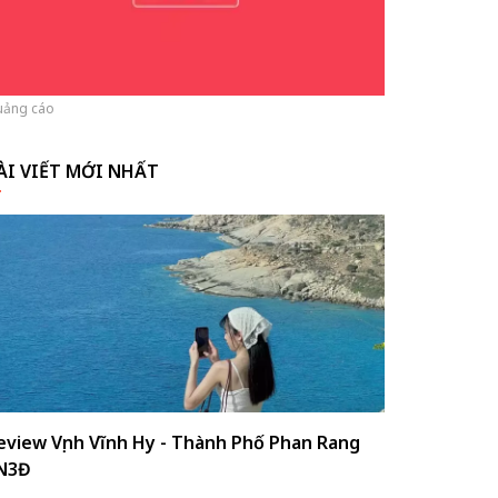
ảng cáo
ÀI VIẾT MỚI NHẤT
eview Vịnh Vĩnh Hy - Thành Phố Phan Rang
N3Đ