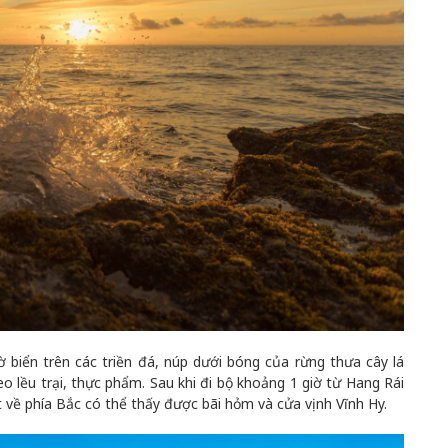
 biển trên các triền đá, núp dưới bóng của rừng thưa cây lá
eo lều trại, thực phẩm. Sau khi đi bộ khoảng 1 giờ từ Hang Rái
t về phía Bắc có thể thấy được bãi hỏm và cửa vịnh Vĩnh Hy.