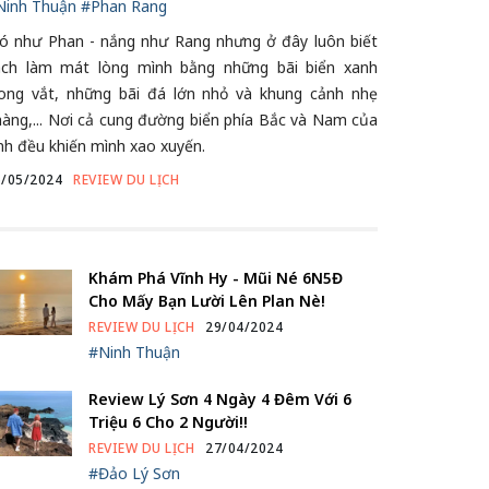
Ninh Thuận
#Phan Rang
ió như Phan - nắng như Rang nhưng ở đây luôn biết
ách làm mát lòng mình bằng những bãi biển xanh
rong vắt, những bãi đá lớn nhỏ và khung cảnh nhẹ
àng,... Nơi cả cung đường biển phía Bắc và Nam của
nh đều khiến mình xao xuyến.
6/05/2024
REVIEW DU LỊCH
Khám Phá Vĩnh Hy - Mũi Né 6N5Đ
Cho Mấy Bạn Lười Lên Plan Nè!
REVIEW DU LỊCH
29/04/2024
#Ninh Thuận
Review Lý Sơn 4 Ngày 4 Đêm Với 6
Triệu 6 Cho 2 Người!!
REVIEW DU LỊCH
27/04/2024
#Đảo Lý Sơn