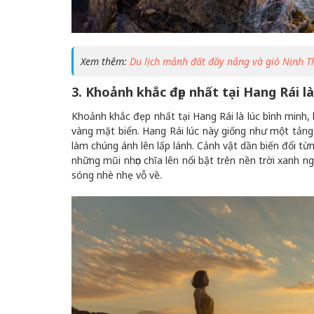
Xem thêm:
Du lịch mảnh đất đầy nắng và gió Ninh T
3. Khoảnh khắc đẹp nhất tại Hang Rái l
Khoảnh khắc đẹp nhất tại Hang Rái là lúc bình minh,
vàng mặt biển. Hang Rái lúc này giống như một tảng 
làm chúng ánh lên lấp lánh. Cảnh vật dần biến đổi t
những mũi nhọn chĩa lên nổi bật trên nền trời xanh n
sóng nhè nhẹ vỗ về.