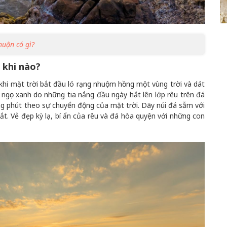
huận có gì?
à khi nào?
 khi mặt trời bắt đầu ló rạng nhuộm hồng một vùng trời và dát
ngọc xanh do những tia nắng đầu ngày hắt lên lớp rêu trên đá
ừng phút theo sự chuyển động của mặt trời. Dãy núi đá sẫm với
gắt. Vẻ đẹp kỳ lạ, bí ẩn của rêu và đá hòa quyện với những con