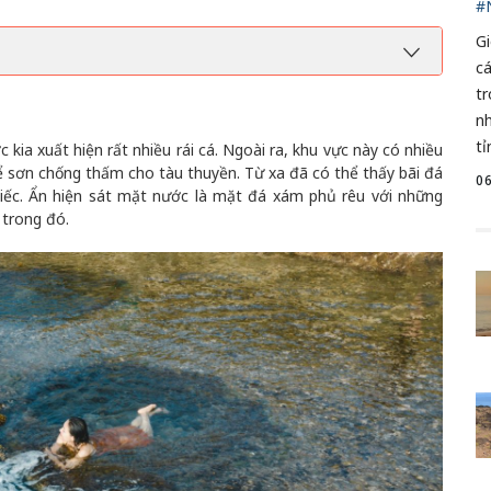
#
G
c
t
nh
tỉ
 kia xuất hiện rất nhiều rái cá. Ngoài ra, khu vực này có nhiều
ại để sơn chống thấm cho tàu thuyền. Từ xa đã có thể thấy bãi đá
0
 biếc. Ẩn hiện sát mặt nước là mặt đá xám phủ rêu với những
 trong đó.