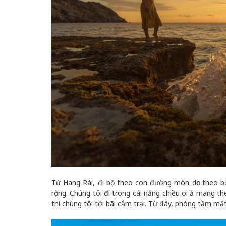
Từ Hang Rái, đi bộ theo con đường mòn dọc theo bờ
rộng. Chúng tôi đi trong cái nắng chiều oi ả mang th
thì chúng tôi tới bãi cắm trại. Từ đây, phóng tầm mắ