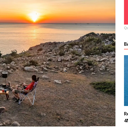
Qu
B
R
4