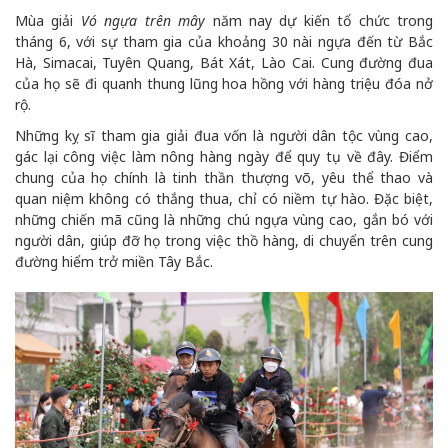
Mùa giải
Vó ngựa trên mây
năm nay dự kiến tổ chức trong
tháng 6, với sự tham gia của khoảng 30 nài ngựa đến từ Bắc
Hà, Simacai, Tuyên Quang, Bát Xát, Lào Cai. Cung đường đua
của họ sẽ đi quanh thung lũng hoa hồng với hàng triệu đóa nở
rộ.
Những kỵ sĩ tham gia giải đua vốn là người dân tộc vùng cao,
gác lại công việc làm nông hàng ngày để quy tụ về đây. Điểm
chung của họ chính là tinh thần thượng võ, yêu thể thao và
quan niệm không có thắng thua, chỉ có niềm tự hào. Đặc biệt,
những chiến mã cũng là những chú ngựa vùng cao, gắn bó với
người dân, giúp đỡ họ trong việc thồ hàng, di chuyển trên cung
đường hiểm trở miền Tây Bắc.