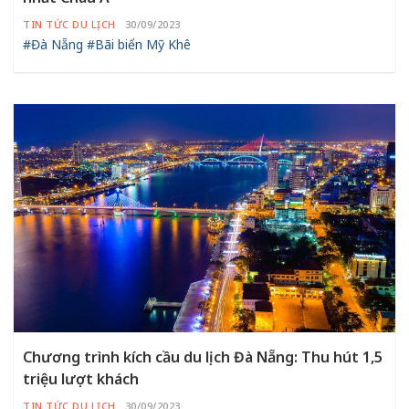
TIN TỨC DU LỊCH
30/09/2023
#Đà Nẵng
#Bãi biển Mỹ Khê
Chương trình kích cầu du lịch Đà Nẵng: Thu hút 1,5
triệu lượt khách
TIN TỨC DU LỊCH
30/09/2023