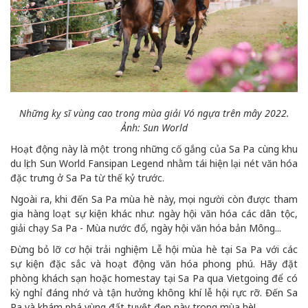
Những kỵ sĩ vùng cao trong mùa giải Vó ngựa trên mây 2022.
Ảnh: Sun World
Hoạt động này là một trong những cố gắng của Sa Pa cùng khu
du lịch Sun World Fansipan Legend nhằm tái hiện lại nét văn hóa
đặc trưng ở Sa Pa từ thế kỷ trước.
Ngoài ra, khi đến Sa Pa mùa hè này, mọi người còn được tham
gia hàng loạt sự kiện khác như: ngày hội văn hóa các dân tộc,
giải chạy Sa Pa - Mùa nước đổ, ngày hội văn hóa bản Mông...
Đừng bỏ lỡ cơ hội trải nghiệm Lễ hội mùa hè tại Sa Pa với các
sự kiện đặc sắc và hoạt động văn hóa phong phú. Hãy đặt
phòng khách sạn hoặc homestay tại Sa Pa qua Vietgoing để có
kỳ nghỉ đáng nhớ và tận hưởng không khí lễ hội rực rỡ. Đến Sa
Pa và khám phá vùng đất tuyệt đẹp này trong mùa hè!