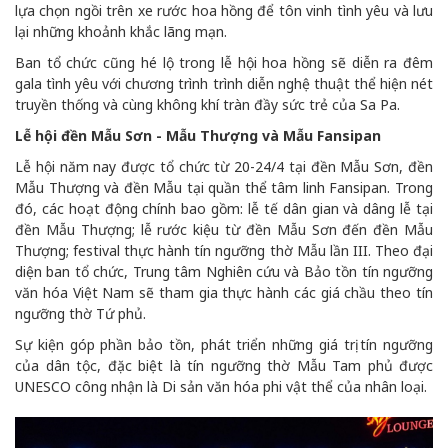
lựa chọn ngồi trên xe rước hoa hồng để tôn vinh tình yêu và lưu
lại những khoảnh khắc lãng mạn.
Ban tổ chức cũng hé lộ trong lễ hội hoa hồng sẽ diễn ra đêm
gala tình yêu với chương trình trình diễn nghệ thuật thể hiện nét
truyền thống và cùng không khí tràn đầy sức trẻ của Sa Pa.
Lễ hội đền Mẫu Sơn - Mẫu Thượng và Mẫu Fansipan
Lễ hội năm nay được tổ chức từ 20-24/4 tại đền Mẫu Sơn, đền
Mẫu Thượng và đền Mẫu tại quần thể tâm linh Fansipan. Trong
đó, các hoạt động chính bao gồm: lễ tế dân gian và dâng lễ tại
đền Mẫu Thượng; lễ rước kiệu từ đền Mẫu Sơn đến đền Mẫu
Thượng; festival thực hành tín ngưỡng thờ Mẫu lần III. Theo đại
diện ban tổ chức, Trung tâm Nghiên cứu và Bảo tồn tín ngưỡng
văn hóa Việt Nam sẽ tham gia thực hành các giá chầu theo tín
ngưỡng thờ Tứ phủ.
Sự kiện góp phần bảo tồn, phát triển những giá trị tín ngưỡng
của dân tộc, đặc biệt là tín ngưỡng thờ Mẫu Tam phủ được
UNESCO công nhận là Di sản văn hóa phi vật thể của nhân loại.