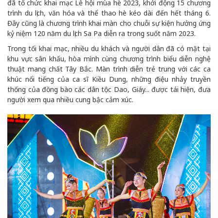
đã tổ chức khai mạc Lễ hội mùa hè 2023, khởi động 15 chương
trình du lịch, văn hóa và thể thao hè kéo dài đến hết tháng 6.
Đây cũng là chương trình khai màn cho chuỗi sự kiện hưởng ứng
kỷ niệm 120 năm du lịch Sa Pa diễn ra trong suốt năm 2023.
Trong tối khai mạc, nhiều du khách và người dân đã có mặt tại
khu vực sân khấu, hòa mình cùng chương trình biểu diễn nghệ
thuật mang chất Tây Bắc. Màn trình diễn trẻ trung với các ca
khúc nổi tiếng của ca sĩ Kiều Dung, những điệu nhảy truyền
thống của đồng bào các dân tộc Dao, Giáy... được tái hiện, đưa
người xem qua nhiều cung bậc cảm xúc.