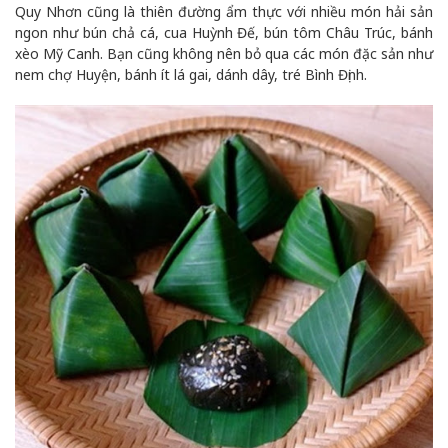
Quy Nhơn cũng là thiên đường ẩm thực với nhiều món hải sản
ngon như bún chả cá, cua Huỳnh Đế, bún tôm Châu Trúc, bánh
xèo Mỹ Canh. Bạn cũng không nên bỏ qua các món đặc sản như
nem chợ Huyện, bánh ít lá gai, dánh dây, tré Bình Định.