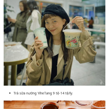
Trà sữa nướng YiheTang 9 tệ-14 tệ/ly.