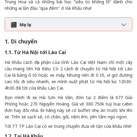
Trung Hoa và cả những bài học “siêu to khổng lồ” dành cho
những ai lần đầu "qua đêm" ở Hà Khẩu nha!
Mục lục
1. Di chuyển
1.1. Từ Hà Nội tới Lào Cai
Hà Khẩu cách địa phận của tỉnh Lào Cai Việt Nam chỉ một cây
cầu mang tên Hà Kiều. Có 2 cách di chuyển từ Hà Nội tới Lào
Cai là bằng ô tô hoặc xe máy. Nhưng nên đi ô tô, vì giờ đường
cao tốc đi siêu nhanh, xe mình xuất phát từ Hà Nội lúc 12h30-
4h30 đã tới cửa khẩu Lào Cai.
Bọn mình đi xe Hải Sơn Hà Vân, đón tại 2 điểm là 677 Giải
Phóng hoặc 270 Nguyễn Hoàng. Giá vé 300-750k tuỳ loại cabin
đơn hay đôi nha. Đi hãng này sẽ có buffet nhẹ ăn trước khi lên
xe. Trên xe sạch sẽ, có chăn, gối, nệm êm, yên tâm ngủ ngon.
Tới TT TP Lào Cai có xe trung chuyển đưa về tận cửa khẩu nhé!
1.2. Tại Hà Khẩu