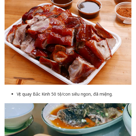
Vịt quay Bắc Kinh 50 tệ/con siêu ngon, đã miệng.