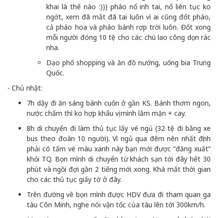
khai là thế nào :))) pháo nổ inh tai, nổ liên tục ko
ngớt, xem đã mắt đã tai luôn vì ai cũng đốt pháo,
cả pháo hoa và pháo bánh rợp trời luôn. Đốt xong
mỗi người đóng 10 tệ cho các chú lao công dọn rác
nha.
Dạo phố shopping và ăn đồ nướng, uống bia Trung
Quốc.
- Chủ nhật:
7h dậy đi ăn sáng bánh cuốn ở gần KS. Bánh thơm ngon,
nước chấm thì ko hợp khẩu vị mình lắm mặn + cay.
8h di chuyển đi làm thủ tục lấy vé ngủ (32 tệ đi bằng xe
bus theo đoàn 10 người). Vì ngủ qua đêm nên nhất định
phải có tấm vé màu xanh này bạn mới được “đăng xuất”
khỏi TQ. Bọn mình di chuyển từ khách sạn tới đây hết 30
phút và ngồi đợi gần 2 tiếng mới xong. Khá mất thời gian
cho các thủ tục giấy tờ ở đây.
Trên đường về bọn mình được HDV đưa đi tham quan ga
tàu Côn Minh, nghe nói vận tốc của tàu lên tới 300km/h.