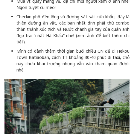
Mua vịt quay mang về, địa chỉ mọi người xem ở ảnh nhé!
Ngon tuyệt cú mèo!
Checkin phố đèn lồng và đường sắt sát cửa khẩu, đây là
thiên đường ăn vặt, các bạn nhất định phải thử combo
thần thánh Xúc Xích và Nước chanh giã tay của quán anh
đẹp trai “nhất Hà Khẩu” nhé! (xem ảnh để biết thêm chi
tiết).
Mình có dành thêm thời gian buổi chiều CN để đi Hekou
Town Batiaoban, cách TT khoảng 30-40 phút đi taxi, chỗ
này chưa khai trương nhưng vẫn vào tham quan được
nhé.