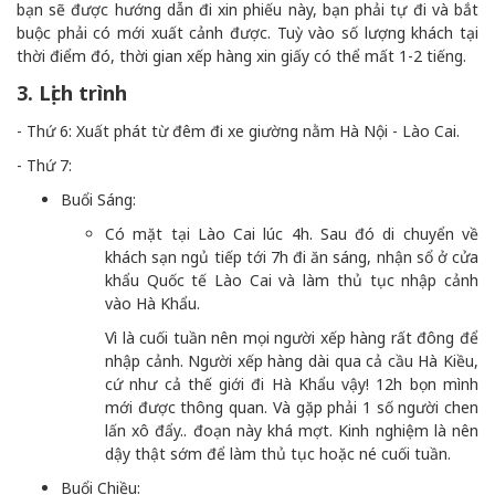
bạn sẽ được hướng dẫn đi xin phiếu này, bạn phải tự đi và bắt
buộc phải có mới xuất cảnh được. Tuỳ vào số lượng khách tại
thời điểm đó, thời gian xếp hàng xin giấy có thể mất 1-2 tiếng.
3. Lịch trình
- Thứ 6: Xuất phát từ đêm đi xe giường nằm Hà Nội - Lào Cai.
- Thứ 7:
Buổi Sáng:
Có mặt tại Lào Cai lúc 4h. Sau đó di chuyển về
khách sạn ngủ tiếp tới 7h đi ăn sáng, nhận sổ ở cửa
khẩu Quốc tế Lào Cai và làm thủ tục nhập cảnh
vào Hà Khẩu.
Vì là cuối tuần nên mọi người xếp hàng rất đông để
nhập cảnh. Người xếp hàng dài qua cả cầu Hà Kiều,
cứ như cả thế giới đi Hà Khẩu vậy! 12h bọn mình
mới được thông quan. Và gặp phải 1 số người chen
lấn xô đẩy.. đoạn này khá mợt. Kinh nghiệm là nên
dậy thật sớm để làm thủ tục hoặc né cuối tuần.
Buổi Chiều: