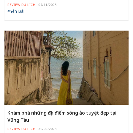
REVIEW DU LỊCH
07/11/2023
#Yên Bái
Khám phá những địa điểm sống ảo tuyệt đẹp tại
Vũng Tàu
REVIEW DU LỊCH
30/09/2023