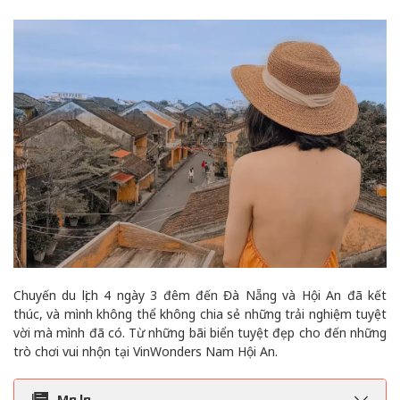
Chuyến du lịch 4 ngày 3 đêm đến Đà Nẵng và Hội An đã kết
thúc, và mình không thể không chia sẻ những trải nghiệm tuyệt
vời mà mình đã có. Từ những bãi biển tuyệt đẹp cho đến những
trò chơi vui nhộn tại VinWonders Nam Hội An.
Mục lục