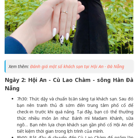
Xem thêm:
Đánh giá một số khách sạn tại Hội An - Đà Nẵng
Ngày 2: Hội An - Cù Lao Chàm - sông Hàn Đà
Nẵng
7h30: Thức dậy và chuẩn bị ăn sáng tại khách sạn. Sau đó
bạn nên tranh thủ đi sớm đến trung tâm phố cổ để
check-in trước khi quá nắng. Tại đây, bạn có thể thưởng
thức nhiều món ăn như: Bánh mì Madam Khánh, sữa
ngô… Bạn nên lựa chọn khách sạn gần phố cổ Hội An để
tiết kiệm thời gian trong lịch trình của mình.
8h00: Bắt đầu di chuyển đến Cù Lao Chàm để ngắm lặn