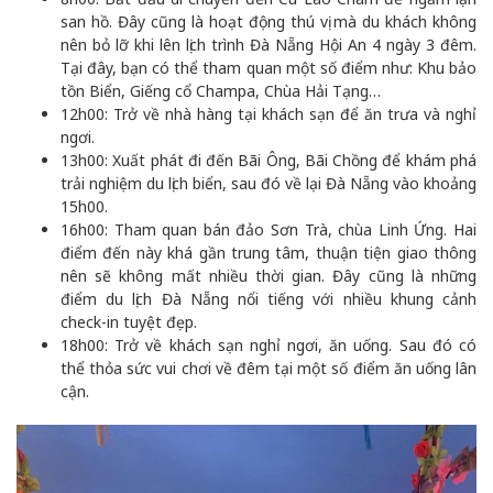
san hồ. Đây cũng là hoạt động thú vị mà du khách không
nên bỏ lỡ khi lên lịch trình Đà Nẵng Hội An 4 ngày 3 đêm.
Tại đây, bạn có thể tham quan một số điểm như: Khu bảo
tồn Biển, Giếng cổ Champa, Chùa Hải Tạng…
12h00: Trở về nhà hàng tại khách sạn để ăn trưa và nghỉ
ngơi.
13h00: Xuất phát đi đến Bãi Ông, Bãi Chồng để khám phá
trải nghiệm du lịch biển, sau đó về lại Đà Nẵng vào khoảng
15h00.
16h00: Tham quan bán đảo Sơn Trà, chùa Linh Ứng. Hai
điểm đến này khá gần trung tâm, thuận tiện giao thông
nên sẽ không mất nhiều thời gian. Đây cũng là những
điểm du lịch Đà Nẵng nổi tiếng với nhiều khung cảnh
check-in tuyệt đẹp.
18h00: Trở về khách sạn nghỉ ngơi, ăn uống. Sau đó có
thể thỏa sức vui chơi về đêm tại một số điểm ăn uống lân
cận.