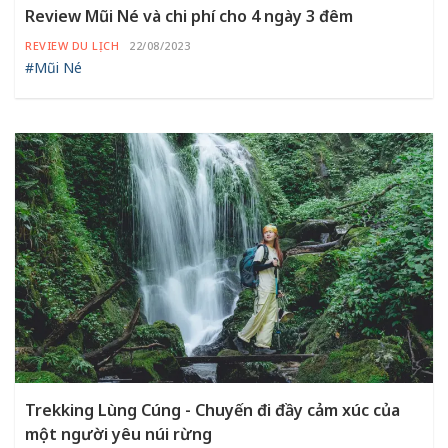
Review Mũi Né và chi phí cho 4 ngày 3 đêm
REVIEW DU LỊCH
22/08/2023
#Mũi Né
Trekking Lùng Cúng - Chuyến đi đầy cảm xúc của
một người yêu núi rừng