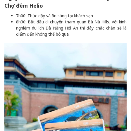
Chợ đêm Helio
7h00: Thức dậy và ăn sáng tại khách sạn.
8h30: Bắt đầu di chuyển tham quan Bà Nà Hills. Với kinh
nghiệm du lịch Đà Nẵng Hội An thì đây chắc chắn sẽ là
điểm đến không thể bỏ qua.