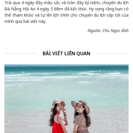
Trải qua 4 ngày đầy màu sắc và tràn đầy kỷ niệm, chuyến du lịch
Đà Nẵng Hội An 4 ngày 3 đêm đã kết thúc. Hy vọng rằng bạn có
thể tham khảo và tự lên lịch trình cho chuyến du lịch sắp tới của
mình qua bài viết này.
Nguồn: Chu Ngọc Ánh
BÀI VIẾT LIÊN QUAN