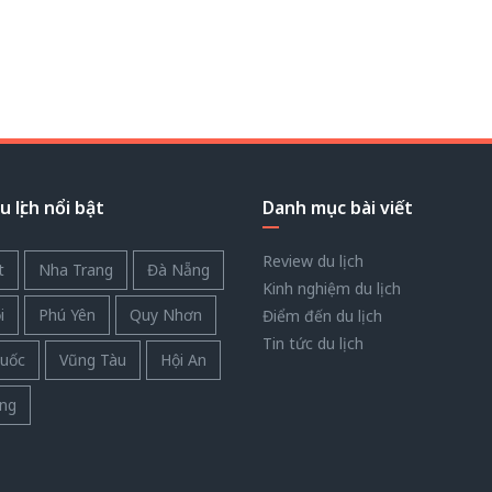
 lịch nổi bật
Danh mục bài viết
Review du lịch
t
Nha Trang
Đà Nẵng
Kinh nghiệm du lịch
i
Phú Yên
Quy Nhơn
Điểm đến du lịch
Tin tức du lịch
uốc
Vũng Tàu
Hội An
ng