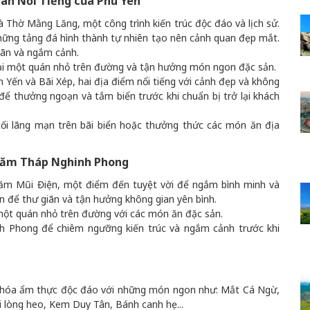
n Nổi Tiếng của Phú Yên
 Thờ Mằng Lăng, một công trình kiến trúc độc đáo và lịch sử.
hững tảng đá hình thành tự nhiên tạo nên cảnh quan đẹp mắt.
iãn và ngắm cảnh.
ại một quán nhỏ trên đường và tận hưởng món ngon đặc sản.
òn Yến và Bãi Xép, hai địa điểm nổi tiếng với cảnh đẹp và không
 để thưởng ngoạn và tắm biển trước khi chuẩn bị trở lại khách
tối lãng mạn trên bãi biển hoặc thưởng thức các món ăn địa
Thăm Tháp Nghinh Phong
thăm Mũi Điện, một điểm đến tuyệt vời để ngắm bình minh và
n để thư giãn và tận hưởng không gian yên bình.
một quán nhỏ trên đường với các món ăn đặc sản.
nh Phong để chiêm ngưỡng kiến trúc và ngắm cảnh trước khi
ăn hóa ẩm thực độc đáo với những món ngon như: Mắt Cá Ngừ,
lòng heo, Kem Duy Tân, Bánh canh hẹ...