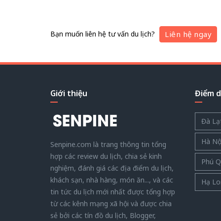
Bạn muốn liên hệ tư vấn du lịch?
Liên hệ ngay
Giới thiệu
Điểm du
Đà Lạ
Hà Nộ
Senpine.com là trang thông tin tổng
hợp các review du lịch, chia sẻ kinh
Phú Q
nghiệm, đánh giá các địa điểm du lịch,
khách sạn, nhà hàng, món ăn..., và các
Hạ Lo
tin tức du lịch mới nhất được tổng hợp
từ các kênh mạng xã hội và được chia
sẻ bởi các tín đồ du lịch, Blogger,