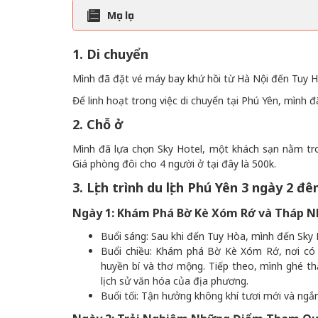
Mục lục
1. Di chuyển
Mình đã đặt vé máy bay khứ hồi từ Hà Nội đến Tuy Hò
Để linh hoạt trong việc di chuyển tại Phú Yên, mình 
2. Chỗ ở
Mình đã lựa chọn Sky Hotel, một khách sạn nằm tron
Giá phòng đôi cho 4 người ở tại đây là 500k.
3. Lịch trình du lịch Phú Yên 3 ngày 2 đ
Ngày 1: Khám Phá Bờ Kè Xóm Rớ và Tháp 
Buổi sáng: Sau khi đến Tuy Hòa, mình đến Sky 
Buổi chiều: Khám phá Bờ Kè Xóm Rớ, nơi có
huyền bí và thơ mộng. Tiếp theo, mình ghé t
lịch sử văn hóa của địa phương.
Buổi tối: Tận hưởng không khí tươi mới và ngắm