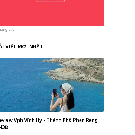
ảng cáo
ÀI VIẾT MỚI NHẤT
eview Vịnh Vĩnh Hy - Thành Phố Phan Rang
N3Đ