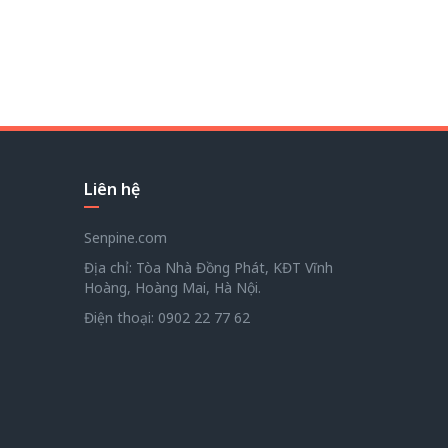
Liên hệ
Senpine.com
Địa chỉ: Tòa Nhà Đồng Phát, KĐT Vĩnh
Hoàng, Hoàng Mai, Hà Nội.
Điện thoại:
0902 22 77 62