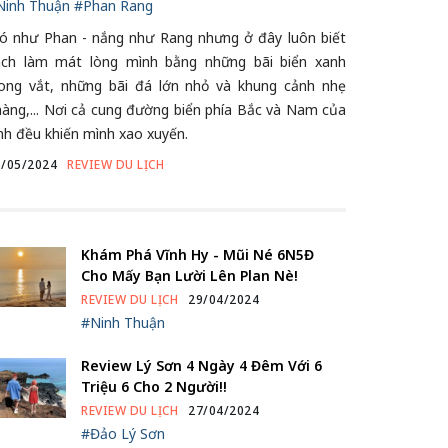
Ninh Thuận
#Phan Rang
ió như Phan - nắng như Rang nhưng ở đây luôn biết
ách làm mát lòng mình bằng những bãi biển xanh
rong vắt, những bãi đá lớn nhỏ và khung cảnh nhẹ
àng,... Nơi cả cung đường biển phía Bắc và Nam của
nh đều khiến mình xao xuyến.
6/05/2024
REVIEW DU LỊCH
Khám Phá Vĩnh Hy - Mũi Né 6N5Đ
Cho Mấy Bạn Lười Lên Plan Nè!
REVIEW DU LỊCH
29/04/2024
#Ninh Thuận
Review Lý Sơn 4 Ngày 4 Đêm Với 6
Triệu 6 Cho 2 Người!!
REVIEW DU LỊCH
27/04/2024
#Đảo Lý Sơn