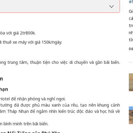
#
G
c
t
nh
a với giá 2tr800k.
tỉ
đã thuê xe máy với giá 150k/ngày.
0
g trung tâm, thuận tiện cho việc di chuyển và gần bãi biển.
êm
Nhạn
Hotel để nhận phòng và nghỉ ngơi.
 tường đá được phủ màu xanh của rêu, tạo nên khung cảnh
hăm Tháp Nhạn để ngắm nhìn kiến trúc độc đáo và học hỏi về
 bình minh trên bãi biển.