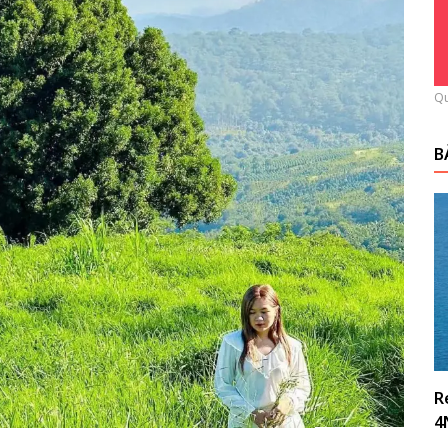
Qu
B
R
4