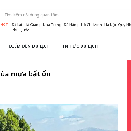
Đà Lạt
Hà Giang
Nha Trang
Đà Nẵng
Hồ Chí Minh
Hà Nội
Quy N
HOT:
Phú Quốc
ĐIỂM ĐẾN DU LỊCH
TIN TỨC DU LỊCH
mùa mưa bất ổn