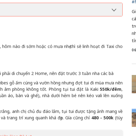
#
G
c
t
nh
tỉ
 hôm nào đi sớm hoặc có mưa nhẹ thì sẽ linh hoạt đi Taxi cho
0
ui phải di chuyển 2 Home, nên đặt trước 3 tuần nha các bà
 vibes gỗ ấm cúng và vườn hồng nhưng đợt tui đi mùa mưa nên
ách âm phòng không tốt. Phòng tụi tui đặt là Kaki
550k/đêm
,
ần áo, bàn và ghế), nhà dưới hẻm bé nên kéo vali lên xuống
 trắng, anh chị chủ đu đáo lắm, tụi tui được tặng ảnh mang về
và trang trí xung quanh khá đẹp. Gía cũng chỉ
480 - 500k
(tùy