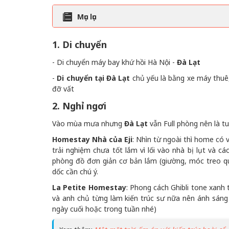
Mục lục
1. Di chuyển
- Di chuyển máy bay khứ hồi Hà Nội -
Đà Lạt
-
Di chuyển tại Đà Lạt
chủ yếu là bằng xe máy thuê,
đỡ vất
2. Nghỉ ngơi
Vào mùa mưa nhưng
Đà Lạt
vẫn Full phòng nên là t
Homestay Nhà của Eji
: Nhìn từ ngoài thì home có
trải nghiệm chưa tốt lắm vì lối vào nhà bị lụt và c
phòng đồ đơn giản cơ bản lắm (giường, móc treo qu
dốc cần chú ý.
La Petite Homestay
: Phong cách Ghibli tone xanh
và anh chủ từng làm kiến trúc sư nữa nên ánh sáng 
ngày cuối hoặc trong tuần nhé)