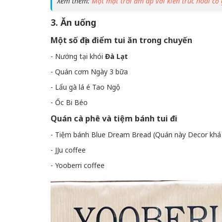
Xem thêm:
Một mặt trời ấm áp với kiến trúc hoài cổ
3. Ăn uống
Một số địa điểm tui ăn trong chuyến
- Nướng tại khói
Đà Lạt
- Quán cơm Ngày 3 bữa
- Lẩu gà lá é Tao Ngộ
- Ốc Bi Béo
Quán cà phê và tiệm bánh tui đi
- Tiệm bánh Blue Dream Bread (Quán này Decor khá x
- JJu coffee
- Yooberri coffee