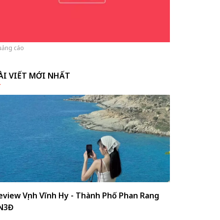
ảng cáo
ÀI VIẾT MỚI NHẤT
eview Vịnh Vĩnh Hy - Thành Phố Phan Rang
N3Đ