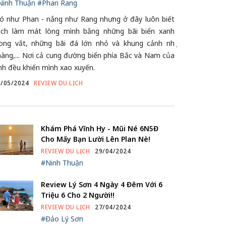
Ninh Thuận
#Phan Rang
ió như Phan - nắng như Rang nhưng ở đây luôn biết
ách làm mát lòng mình bằng những bãi biển xanh
rong vắt, những bãi đá lớn nhỏ và khung cảnh nhẹ
àng,... Nơi cả cung đường biển phía Bắc và Nam của
nh đều khiến mình xao xuyến.
6/05/2024
REVIEW DU LỊCH
Khám Phá Vĩnh Hy - Mũi Né 6N5Đ
Cho Mấy Bạn Lười Lên Plan Nè!
REVIEW DU LỊCH
29/04/2024
#Ninh Thuận
Review Lý Sơn 4 Ngày 4 Đêm Với 6
Triệu 6 Cho 2 Người!!
REVIEW DU LỊCH
27/04/2024
#Đảo Lý Sơn