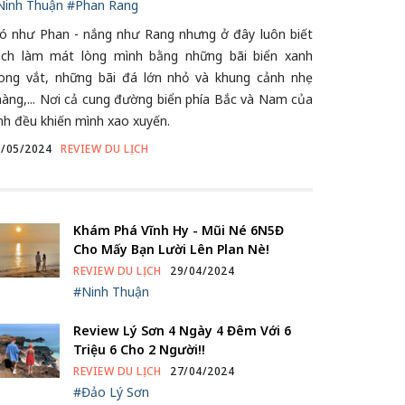
Ninh Thuận
#Phan Rang
ió như Phan - nắng như Rang nhưng ở đây luôn biết
ách làm mát lòng mình bằng những bãi biển xanh
rong vắt, những bãi đá lớn nhỏ và khung cảnh nhẹ
àng,... Nơi cả cung đường biển phía Bắc và Nam của
nh đều khiến mình xao xuyến.
6/05/2024
REVIEW DU LỊCH
Khám Phá Vĩnh Hy - Mũi Né 6N5Đ
Cho Mấy Bạn Lười Lên Plan Nè!
REVIEW DU LỊCH
29/04/2024
#Ninh Thuận
Review Lý Sơn 4 Ngày 4 Đêm Với 6
Triệu 6 Cho 2 Người!!
REVIEW DU LỊCH
27/04/2024
#Đảo Lý Sơn