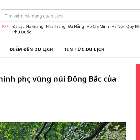
Đà Lạt
Hà Giang
Nha Trang
Đà Nẵng
Hồ Chí Minh
Hà Nội
Quy N
HOT:
Phú Quốc
ĐIỂM ĐẾN DU LỊCH
TIN TỨC DU LỊCH
hinh phục vùng núi Đông Bắc của