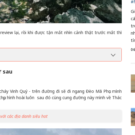
#
G
c
t
review lại, rồi khi được tận mắt nhìn cảnh thật trước mắt thì
nh
tỉ
0
ư sau
cháy Vinh Quý - trên đường đi sẽ đi ngang Đèo Mã Phục mình
 chụp hình hoài luôn sau đó cùng cung đường này mình về Thác
với các địa danh siêu hot