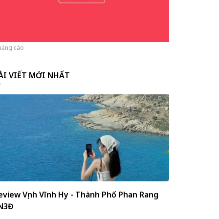
ảng cáo
ÀI VIẾT MỚI NHẤT
eview Vịnh Vĩnh Hy - Thành Phố Phan Rang
N3Đ