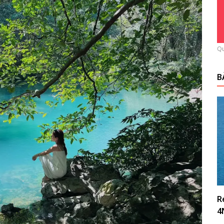
Qu
B
R
4